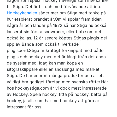
någon som spelar hockey i Sverige som inte känner
till Stiga. Det är till och med förvånande att inte
Hockeykanalen
säger mer om Stiga med tanke på
hur etablerat brandet är.Om vi spolar fram tiden
några år och landar på 1972 så har Stiga nu också
lanserat sin första snowracer, eller bob som det
också kallas. 12 år senare köptes Stigas pingis-del
upp av Banda som också tillverkade
pingisbord.Stiga är kraftigt förknippat med både
pingis och hockey men det är långt ifrån det enda
de sysslar med. Idag kan man köpa en
sittgräsklippare eller en snöslunga med märket
Stiga. De har enormt många produkter och är ett
väldigt bra gediget företag med svenska rötter.Här
hos hockeystiga.com är vi dock mest intresserade
av Hockey. Spela hockey, titta på hockey, betta på
hockey, ja allt som har med hockey att göra är
intressant för oss.